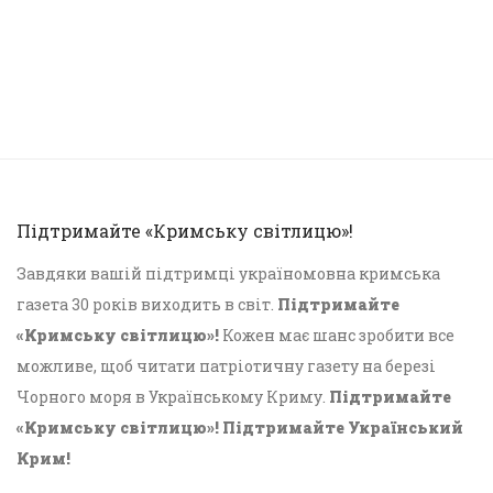
Підтримайте «Кримську світлицю»!
Завдяки вашій підтримці україномовна кримська
газета 30 років виходить в світ.
Підтримайте
«Кримську світлицю»!
Кожен має шанс зробити все
можливе, щоб читати патріотичну газету на березі
Чорного моря в Українському Криму.
Підтримайте
«Кримську світлицю»! Підтримайте Український
Крим!