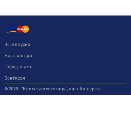
Всі випуски
Наші автори
Передплата
Контакти
© 2026 - "Кримська світлиця", онлайн-версія.
Суб'єкт у сфері друкованого медіа: «Громадська
організація «Кримський центр ділового та
культурного співробітництва «Український дім»;
ідентифікатор медіа - R30-05023.