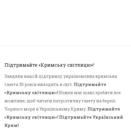
Підтримайте «Кримську світлицю»!
Завдяки вашій підтримці україномовна кримська
газета 30 років виходить в світ.
Підтримайте
«Кримську світлицю»!
Кожен має шанс зробити все
можливе, щоб читати патріотичну газету на березі
Чорного моря в Українському Криму.
Підтримайте
«Кримську світлицю»! Підтримайте Український
Крим!