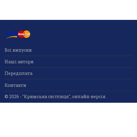
Всі випуски
Наші автори
Передплата
Контакти
© 2026 - "Кримська світлиця", онлайн-версія.
Суб'єкт у сфері друкованого медіа: «Громадська
організація «Кримський центр ділового та
культурного співробітництва «Український дім»;
ідентифікатор медіа - R30-05023.