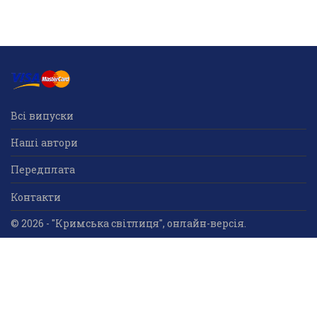
Всі випуски
Наші автори
Передплата
Контакти
© 2026 - "Кримська світлиця", онлайн-версія.
Суб'єкт у сфері друкованого медіа: «Громадська
організація «Кримський центр ділового та
культурного співробітництва «Український дім»;
ідентифікатор медіа - R30-05023.