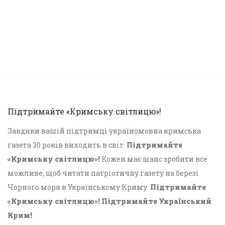
Підтримайте «Кримську світлицю»!
Завдяки вашій підтримці україномовна кримська
газета 30 років виходить в світ.
Підтримайте
«Кримську світлицю»!
Кожен має шанс зробити все
можливе, щоб читати патріотичну газету на березі
Чорного моря в Українському Криму.
Підтримайте
«Кримську світлицю»! Підтримайте Український
Крим!