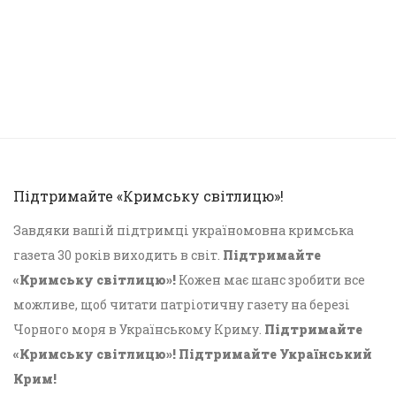
Підтримайте «Кримську світлицю»!
Завдяки вашій підтримці україномовна кримська
газета 30 років виходить в світ.
Підтримайте
«Кримську світлицю»!
Кожен має шанс зробити все
можливе, щоб читати патріотичну газету на березі
Чорного моря в Українському Криму.
Підтримайте
«Кримську світлицю»! Підтримайте Український
Крим!