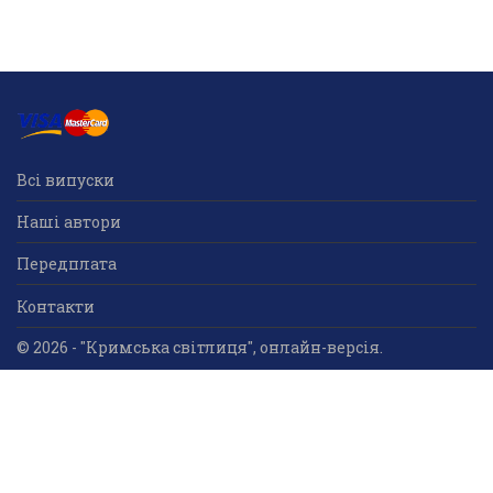
Всі випуски
Наші автори
Передплата
Контакти
© 2026 - "Кримська світлиця", онлайн-версія.
Суб'єкт у сфері друкованого медіа: «Громадська
організація «Кримський центр ділового та
культурного співробітництва «Український дім»;
ідентифікатор медіа - R30-05023.