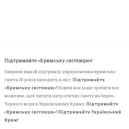
Підтримайте «Кримську світлицю»!
Завдяки вашій підтримці україномовна кримська
газета 30 років виходить в світ.
Підтримайте
«Кримську світлицю»!
Кожен має шанс зробити все
можливе, щоб читати патріотичну газету на березі
Чорного моря в Українському Криму.
Підтримайте
«Кримську світлицю»! Підтримайте Український
Крим!