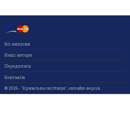
Всі випуски
Наші автори
Передплата
Контакти
© 2026 - "Кримська світлиця", онлайн-версія.
Суб'єкт у сфері друкованого медіа: «Громадська
організація «Кримський центр ділового та
культурного співробітництва «Український дім»;
ідентифікатор медіа - R30-05023.