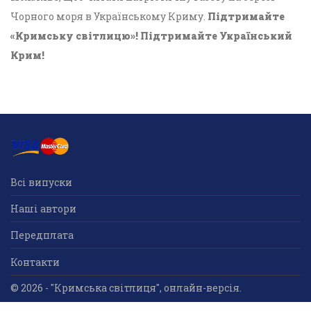
Чорного моря в Українському Криму.
Підтримайте
«Кримську світлицю»! Підтримайте Український
Крим!
Всі випуски
Наші автори
Передплата
Контакти
© 2026 - "Кримська світлиця", онлайн-версія.
Суб'єкт у сфері друкованого медіа: «Громадська