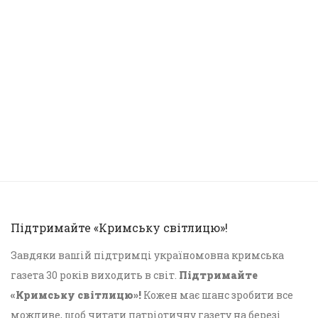
Підтримайте «Кримську світлицю»!
Завдяки вашій підтримці україномовна кримська
газета 30 років виходить в світ.
Підтримайте
«Кримську світлицю»!
Кожен має шанс зробити все
можливе, щоб читати патріотичну газету на березі