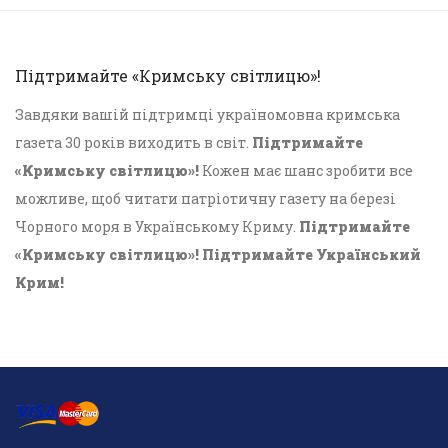
Підтримайте «Кримську світлицю»!
Завдяки вашій підтримці україномовна кримська
газета 30 років виходить в світ.
Підтримайте
«Кримську світлицю»!
Кожен має шанс зробити все
можливе, щоб читати патріотичну газету на березі
Чорного моря в Українському Криму.
Підтримайте
«Кримську світлицю»! Підтримайте Український
Крим!