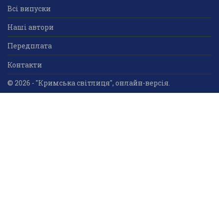
Всі випуски
Наші автори
Передплата
Контакти
© 2026 - "Кримська світлиця", онлайн-версія.
Суб'єкт у сфері друкованого медіа: «Громадська
організація «Кримський центр ділового та
культурного співробітництва «Український дім»;
ідентифікатор медіа - R30-05023.
Усі права захищені. Використання інформації та
мультимедійного контенту, що опублікований на сайті
друкованого медіа «Кримська світлиця» вітається.
Безкоштовне використання інформаційних матеріалів
дозволяється за умови обов’язкового гіперпосилання