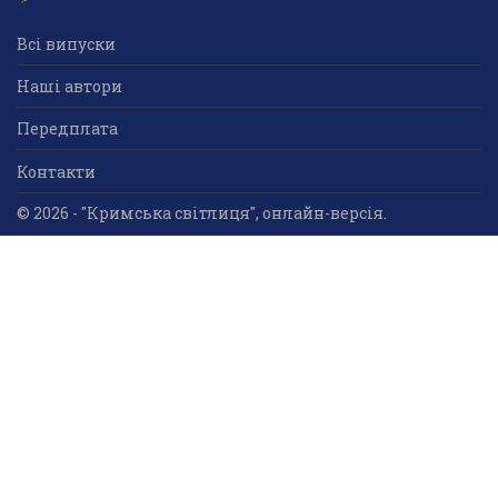
Всі випуски
Наші автори
Передплата
Контакти
© 2026 - "Кримська світлиця", онлайн-версія.
Суб'єкт у сфері друкованого медіа: «Громадська
організація «Кримський центр ділового та
культурного співробітництва «Український дім»;
ідентифікатор медіа - R30-05023.
Усі права захищені. Використання інформації та
мультимедійного контенту, що опублікований на сайті
друкованого медіа «Кримська світлиця» вітається.
Безкоштовне використання інформаційних матеріалів