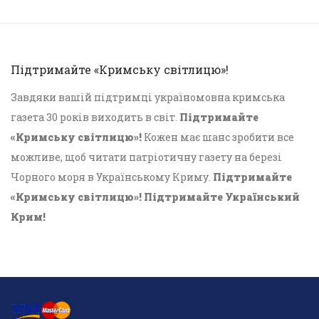
Підтримайте «Кримську світлицю»!
Завдяки вашій підтримці україномовна кримська
газета 30 років виходить в світ.
Підтримайте
«Кримську світлицю»!
Кожен має шанс зробити все
можливе, щоб читати патріотичну газету на березі
Чорного моря в Українському Криму.
Підтримайте
«Кримську світлицю»! Підтримайте Український
Крим!