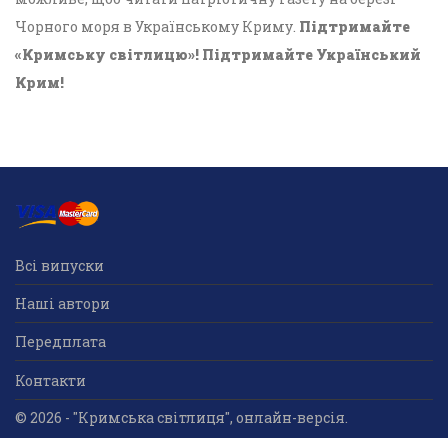
Чорного моря в Українському Криму.
Підтримайте
«Кримську світлицю»! Підтримайте Український
Крим!
Всі випуски
Наші автори
Передплата
Контакти
© 2026 - "Кримська світлиця", онлайн-версія.
Суб'єкт у сфері друкованого медіа: «Громадська