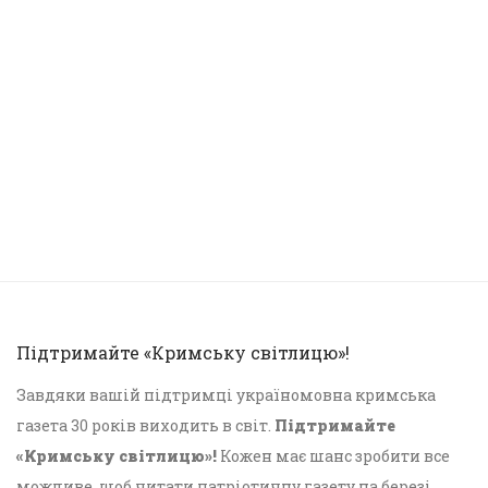
Підтримайте «Кримську світлицю»!
Завдяки вашій підтримці україномовна кримська
газета 30 років виходить в світ.
Підтримайте
«Кримську світлицю»!
Кожен має шанс зробити все
можливе, щоб читати патріотичну газету на березі