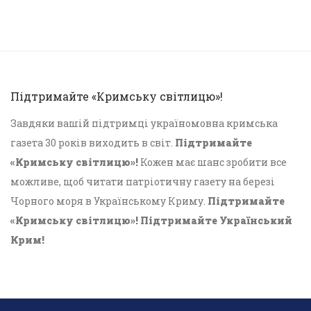
Підтримайте «Кримську світлицю»!
Завдяки вашій підтримці україномовна кримська
газета 30 років виходить в світ.
Підтримайте
«Кримську світлицю»!
Кожен має шанс зробити все
можливе, щоб читати патріотичну газету на березі
Чорного моря в Українському Криму.
Підтримайте
«Кримську світлицю»! Підтримайте Український
Крим!