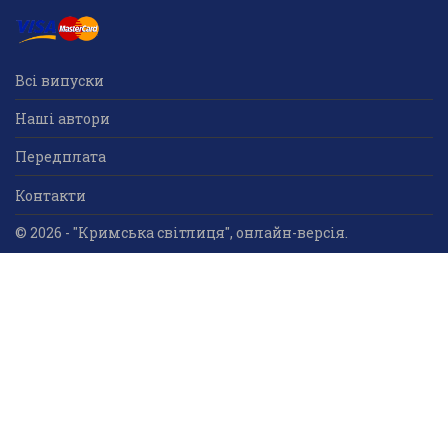
Всі випуски
Наші автори
Передплата
Контакти
© 2026 - "Кримська світлиця", онлайн-версія.
Суб'єкт у сфері друкованого медіа: «Громадська
організація «Кримський центр ділового та
культурного співробітництва «Український дім»;
ідентифікатор медіа - R30-05023.
Усі права захищені. Використання інформації та
мультимедійного контенту, що опублікований на сайті
друкованого медіа «Кримська світлиця» вітається.