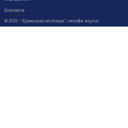
Контакти
© 2026 - "Кримська світлиця", онлайн-версія.
Суб'єкт у сфері друкованого медіа: «Громадська
організація «Кримський центр ділового та
культурного співробітництва «Український дім»;
ідентифікатор медіа - R30-05023.
Усі права захищені. Використання інформації та
мультимедійного контенту, що опублікований на сайті
друкованого медіа «Кримська світлиця» вітається.
Безкоштовне використання інформаційних матеріалів
дозволяється за умови обов’язкового гіперпосилання
на інформаційний ресурс «Кримська світлиця».