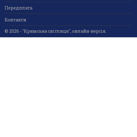
Передплата
Контакти
© 2026 - "Кримська світлиця", онлайн-версія.
Суб'єкт у сфері друкованого медіа: «Громадська
організація «Кримський центр ділового та
культурного співробітництва «Український дім»;
ідентифікатор медіа - R30-05023.
Усі права захищені. Використання інформації та
мультимедійного контенту, що опублікований на сайті
друкованого медіа «Кримська світлиця» вітається.
Безкоштовне використання інформаційних матеріалів
дозволяється за умови обов’язкового гіперпосилання
на інформаційний ресурс «Кримська світлиця».