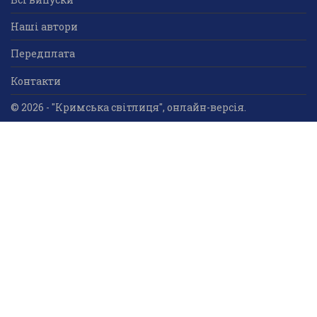
Наші автори
Передплата
Контакти
© 2026 - "Кримська світлиця", онлайн-версія.
Суб'єкт у сфері друкованого медіа: «Громадська
організація «Кримський центр ділового та
культурного співробітництва «Український дім»;
ідентифікатор медіа - R30-05023.
Усі права захищені. Використання інформації та
мультимедійного контенту, що опублікований на сайті
друкованого медіа «Кримська світлиця» вітається.
Безкоштовне використання інформаційних матеріалів
дозволяється за умови обов’язкового гіперпосилання