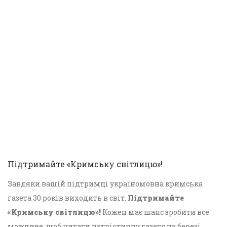
Підтримайте «Кримську світлицю»!
Завдяки вашій підтримці україномовна кримська
газета 30 років виходить в світ.
Підтримайте
«Кримську світлицю»!
Кожен має шанс зробити все
можливе, щоб читати патріотичну газету на березі