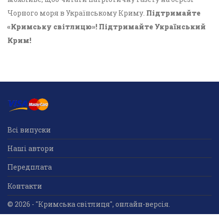
Чорного моря в Українському Криму.
Підтримайте
«Кримську світлицю»! Підтримайте Український
Крим!
Всі випуски
Наші автори
Передплата
Контакти
© 2026 - "Кримська світлиця", онлайн-версія.
Суб'єкт у сфері друкованого медіа: «Громадська