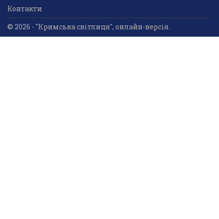
Контакти
© 2026 - "Кримська світлиця", онлайн-версія.
Суб'єкт у сфері друкованого медіа: «Громадська
організація «Кримський центр ділового та
культурного співробітництва «Український дім»;
ідентифікатор медіа - R30-05023.
Усі права захищені. Використання інформації та
мультимедійного контенту, що опублікований на сайті
друкованого медіа «Кримська світлиця» вітається.
Безкоштовне використання інформаційних матеріалів
дозволяється за умови обов’язкового гіперпосилання
на інформаційний ресурс «Кримська світлиця».