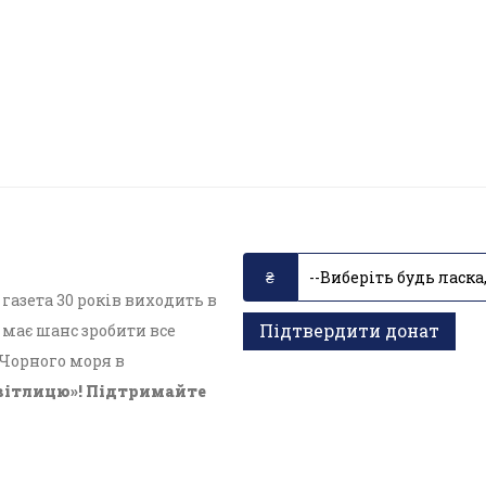
азета 30 років виходить в
Підтвердити донат
має шанс зробити все
 Чорного моря в
вітлицю»! Підтримайте