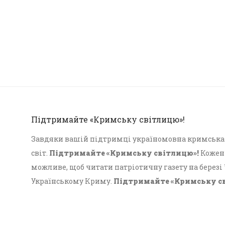
Підтримайте «Кримську світлицю»!
Завдяки вашій підтримці україномовна кримська г
світ.
Підтримайте «Кримську світлицю»!
Кожен 
можливе, щоб читати патріотичну газету на березі
Українському Криму.
Підтримайте «Кримську с
Український Крим!