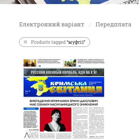
Електронний варіант
Передплата
⁄
Products tagged
“муфтії”