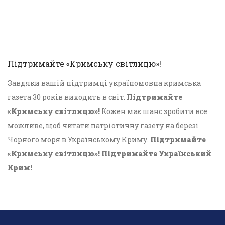
Підтримайте «Кримську світлицю»!
Завдяки вашій підтримці україномовна кримська
газета 30 років виходить в світ.
Підтримайте
«Кримську світлицю»!
Кожен має шанс зробити все
можливе, щоб читати патріотичну газету на березі
Чорного моря в Українському Криму.
Підтримайте
«Кримську світлицю»! Підтримайте Український
Крим!