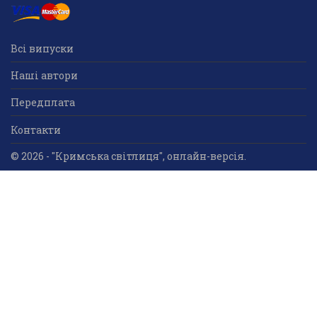
Всі випуски
Наші автори
Передплата
Контакти
© 2026 - "Кримська світлиця", онлайн-версія.
Суб'єкт у сфері друкованого медіа: «Громадська
організація «Кримський центр ділового та
культурного співробітництва «Український дім»;
ідентифікатор медіа - R30-05023.
Усі права захищені. Використання інформації та
мультимедійного контенту, що опублікований на сайті
друкованого медіа «Кримська світлиця» вітається.