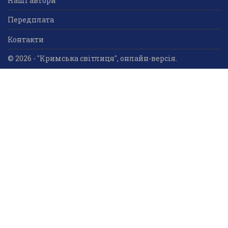
Наші автори
Передплата
Контакти
© 2026 - "Кримська світлиця", онлайн-версія.
Суб'єкт у сфері друкованого медіа: «Громадська
організація «Кримський центр ділового та
культурного співробітництва «Український дім»;
ідентифікатор медіа - R30-05023.
Усі права захищені. Використання інформації та
мультимедійного контенту, що опублікований на сайті
друкованого медіа «Кримська світлиця» вітається.
Безкоштовне використання інформаційних матеріалів
дозволяється за умови обов’язкового гіперпосилання
на інформаційний ресурс «Кримська світлиця».