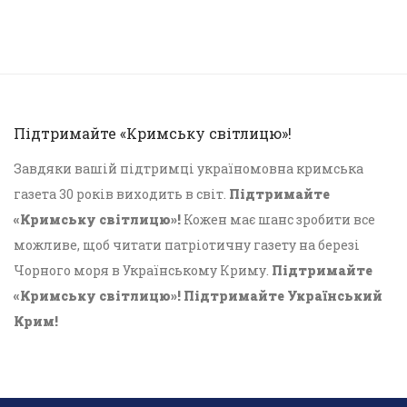
Підтримайте «Кримську світлицю»!
Завдяки вашій підтримці україномовна кримська
газета 30 років виходить в світ.
Підтримайте
«Кримську світлицю»!
Кожен має шанс зробити все
можливе, щоб читати патріотичну газету на березі
Чорного моря в Українському Криму.
Підтримайте
«Кримську світлицю»! Підтримайте Український
Крим!