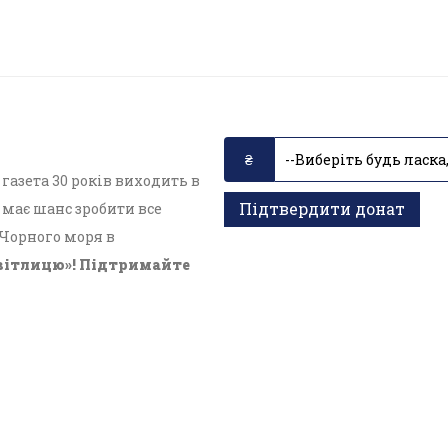
азета 30 років виходить в
Підтвердити донат
має шанс зробити все
 Чорного моря в
вітлицю»! Підтримайте