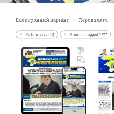
Електронний варіант
Передплата
⁄
Filters active
(1)
Products tagged
“РФ”