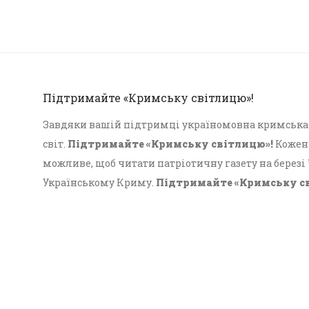
Підтримайте «Кримську світлицю»!
Завдяки вашій підтримці україномовна кримська г
світ.
Підтримайте «Кримську світлицю»!
Кожен 
можливе, щоб читати патріотичну газету на березі
Українському Криму.
Підтримайте «Кримську с
Український Крим!