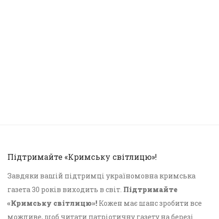
Підтримайте «Кримську світлицю»!
Завдяки вашій підтримці україномовна кримська
газета 30 років виходить в світ.
Підтримайте
«Кримську світлицю»!
Кожен має шанс зробити все
можливе, щоб читати патріотичну газету на березі