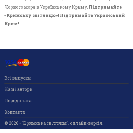
Чорного моря в Українському Криму.
Підтримайте
«Кримську світлицю»! Підтримайте Український
Крим!
Всі випуски
Наші автори
Передплата
Контакти
© 2026 - "Кримська світлиця", онлайн-версія.
Суб'єкт у сфері друкованого медіа: «Громадська