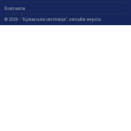
Контакти
© 2026 - "Кримська світлиця", онлайн-версія.
Суб'єкт у сфері друкованого медіа: «Громадська
організація «Кримський центр ділового та
культурного співробітництва «Український дім»;
ідентифікатор медіа - R30-05023.
Усі права захищені. Використання інформації та
мультимедійного контенту, що опублікований на сайті
друкованого медіа «Кримська світлиця» вітається.
Безкоштовне використання інформаційних матеріалів
дозволяється за умови обов’язкового гіперпосилання
на інформаційний ресурс «Кримська світлиця».