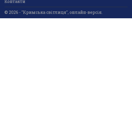
Контакти
© 2026 - "Кримська світлиця", онлайн-версія.
Суб'єкт у сфері друкованого медіа: «Громадська
організація «Кримський центр ділового та
культурного співробітництва «Український дім»;
ідентифікатор медіа - R30-05023.
Усі права захищені. Використання інформації та
мультимедійного контенту, що опублікований на сайті
друкованого медіа «Кримська світлиця» вітається.
Безкоштовне використання інформаційних матеріалів
дозволяється за умови обов’язкового гіперпосилання
на інформаційний ресурс «Кримська світлиця».