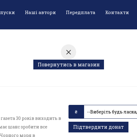
ипуски
Наші автори
Передплата
Контакти
Повернутись в магазин
азета 30 років виходить в
Підтвердити донат
ає шанс зробити все
 Чорного моря в