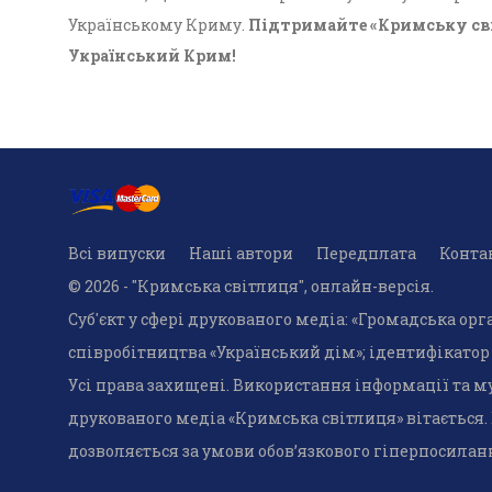
Українському Криму.
Підтримайте «Кримську св
Український Крим!
Всі випуски
Наші автори
Передплата
Конта
© 2026 - "Кримська світлиця", онлайн-версія.
Суб'єкт у сфері друкованого медіа: «Громадська ор
співробітництва «Український дім»; ідентифікатор м
Усі права захищені. Використання інформації та м
друкованого медіа «Кримська світлиця» вітається
дозволяється за умови обов’язкового гіперпосилан