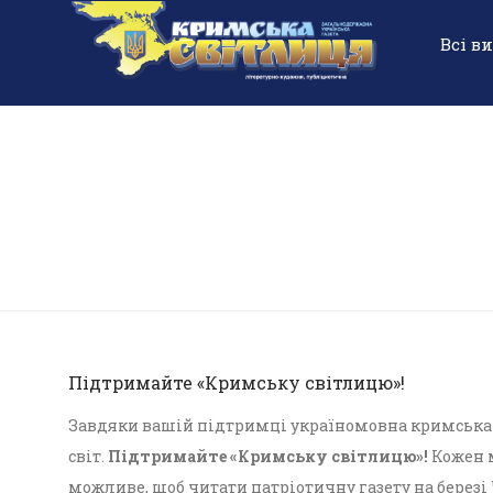
Всі в
Підтримайте «Кримську світлицю»!
Завдяки вашій підтримці україномовна кримська г
світ.
Підтримайте «Кримську світлицю»!
Кожен м
можливе, щоб читати патріотичну газету на березі