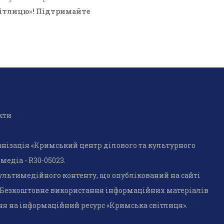
ітлицю»! Підтримайте
кти
ганізація «Кримський центр ділового та культурного
едіа - R30-05023.
ультимедійного контенту, що опублікований на сайті
. Безкоштовне використання інформаційних матеріалів
ня на інформаційний ресурс «Кримська світлиця».