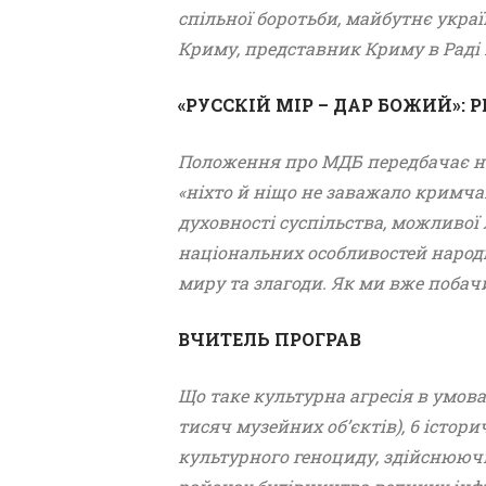
спільної боротьби, майбутнє укра
Криму, представник Криму в Раді в
«РУССКІЙ МІР – ДАР БОЖИЙ»
Положення про МДБ передбачає не
«ніхто й ніщо не заважало кримч
духовності суспільства, можливої 
національних особливостей народ
миру та злагоди. Як ми вже побачил
ВЧИТЕЛЬ ПРОГРАВ
Що таке культурна агресія в умова
тисяч музейних об’єктів), 6 істор
культурного геноциду, здійснююч