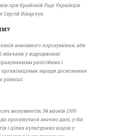
ів при Крайовій Раді Українців
 Сергій Вікарчук.
РИМУ
ляхів взаємного порозуміння, аби
Б вбачали у відродженні
 урахуванням релігійних і
а організаціями заради досягнення
є рівніші.
яч монументів, 54 музеїв (300
да просунулася значно далі, у бік
ів і цілих культурних шарів у