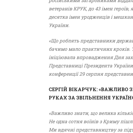
російськими загарбниками віддали
ветеранів КРУК, до 43 імен героїв
десятка імен уродженців і мешка
України.
«Що роблять представники державни
бачимо мало практичних кроків. Ук
ініціювала впровадження Дня захис
Представниці Президента України 
конференції 29 серпня представни
СЕРГІЙ ВІКАРЧУК: «ВАЖЛИВО 
РУКАХ ЗА ЗВІЛЬНЕННЯ УКРАЇ
«Важливо знати, що велика кількіс
Не одна сотня воїнів з Криму піш
Ми вдячні представництву за підтр