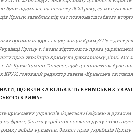
 життя за свободу і територіальну цілісність Україн
, які були відомі ще на початку 2022 року, за минулі ші
нців Криму, загиблих під час повномасштабного вторг
х органів влади для українців Криму? Це – дискусійн
раїнці Криму є, і вони відстоюють права українськоі
ту прав українців Криму на державному рівні. Ми зве
в АР Крим Таміли Ташевої, щоб ця ініціатива була виз
к КРУК, головний редактор газети «Кримська світлиця
ЗНАТИ, ЩО ВЕЛИКА КІЛЬКІСТЬ КРИМСЬКИХ УКРАЇ
НСЬКОГО КРИМУ»
ть кримських українців бореться зі зброєю в руках за
ла на фронт, багато українців поклали душу і тіло зад
имку воїнів-кримчан. Захист прав українців Криму –