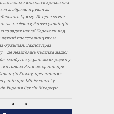
, що велика кількість кримських
ься зі зброєю в руках за
їнського Криму. Не одна сотня
 пішла на фронт, багато українців
тіло задля нашої Перемоги над
 вдячні представництву за
нів-кримчан. Захист прав
у – це невід’ємна частина нашої
ьби, майбутнє українських родин у
ачив голова Ради ветеранів при
 Українців Криму, представник
теранів при Міністерстві у
ів України Сергій Вікарчук.