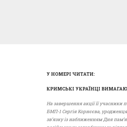
У НОМЕРІ ЧИТАТИ:
КРИМСЬКІ УКРАЇНЦІ ВИМАГАЮ
На завершення акції її учасник
БМП-1 Сергія Корнєєва, уродженця С
зв’язку із наближенням Дня пам’яті