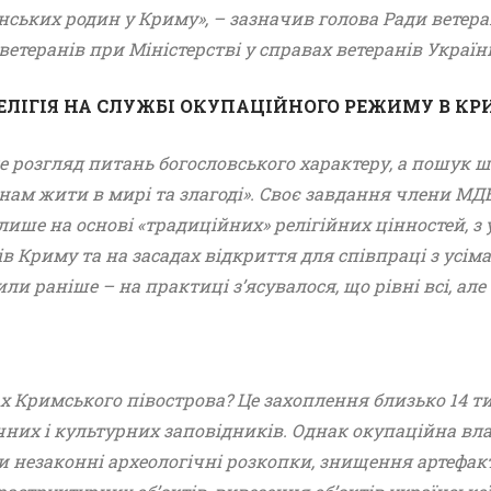
їнських родин у Криму», – зазначив голова Ради ветеран
етеранів при Міністерстві у справах ветеранів України
: РЕЛІГІЯ НА СЛУЖБІ ОКУПАЦІЙНОГО РЕЖИМУ В К
 розгляд питань богословського характеру, а пошук ш
анам жити в мирі та злагоді». Своє завдання члени МД
лише на основі «традиційних» релігійних цінностей, з
ів Криму та на засадах відкриття для співпраці з усім
и раніше – на практиці з’ясувалося, що рівні всі, але 
х Кримського півострова? Це захоплення близько 14 тис
ичних і культурних заповідників. Однак окупаційна вла
и незаконні археологічні розкопки, знищення артефакт