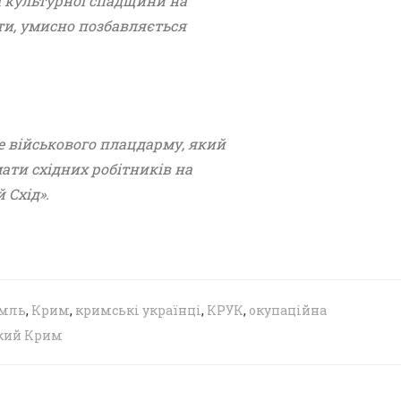
̈ культурної спадщини на
зти, умисно позбавляється
 військового плацдарму, який
мати східних робітників на
 Схід».
мль
,
Крим
,
кримські українці
,
КРУК
,
окупаційна
кий Крим