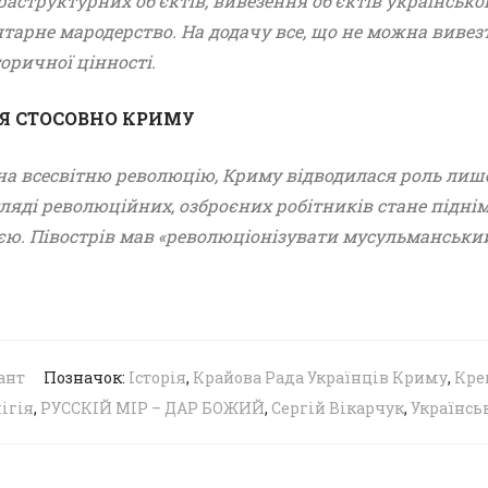
аструктурних об’єктів, вивезення об’єктів українськоі
ентарне мародерство. На додачу все, що не можна виве
торичної цінності.
Я СТОСОВНО КРИМУ
 на всесвітню революцію, Криму відводилася роль лише
ляді революційних, озброєних робітників стане підні
зією. Півострів мав «революціонізувати мусульманський
ант
Позначок:
Історія
,
Крайова Рада Українців Криму
,
Кре
ігія
,
РУССКІЙ МІР – ДАР БОЖИЙ
,
Сергій Вікарчук
,
Українсь