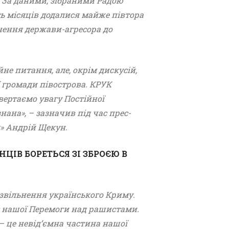
и. За даними, зібраними Радою
сть місяців додалися майже півтора
нення держави-агресора до
е питання, але, окрім дискусій,
̈ громади півострова. КРУК
ртаємо увагу Постійної
нана», – зазначив під час прес-
» Андрій Щекун.
НЦІВ БОРЕТЬСЯ ЗІ ЗБРОЄЮ В
 звільнення українського Криму.
ля нашої Перемоги над рашистами.
 це невід’ємна частина нашої