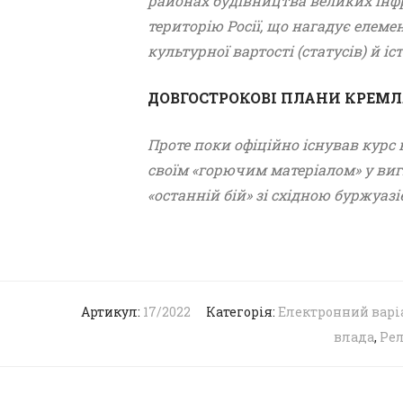
районах будівництва великих інфр
територію Росії, що нагадує елем
культурної вартості (статусів) й іс
ДОВГОСТРОКОВІ ПЛАНИ КРЕМЛ
Проте поки офіційно існував курс
своїм «горючим матеріалом» у виг
«останній бій» зі східною буржуа
Артикул:
17/2022
Категорія:
Електронний варі
влада
,
Рел