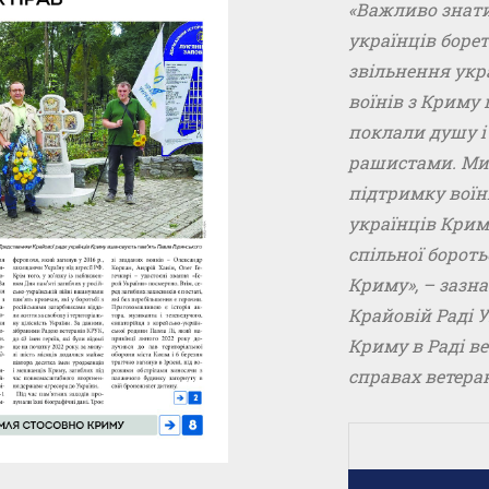
«Важливо знати
українців борет
звільнення укра
воїнів з Криму
поклали душу і 
рашистами. Ми
підтримку вої
українців Крим
спільної борот
Криму», – зазн
Крайовій Раді
Криму в Раді ве
справах ветеран