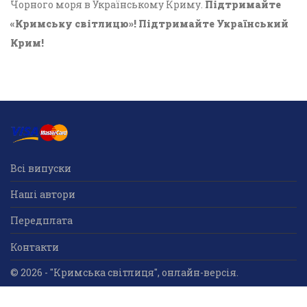
Чорного моря в Українському Криму.
Підтримайте
«Кримську світлицю»! Підтримайте Український
Крим!
Всі випуски
Наші автори
Передплата
Контакти
© 2026 - "Кримська світлиця", онлайн-версія.
Суб'єкт у сфері друкованого медіа: «Громадська