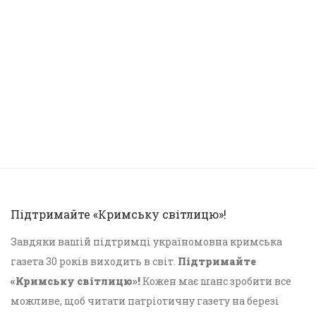
Підтримайте «Кримську світлицю»!
Завдяки вашій підтримці україномовна кримська
газета 30 років виходить в світ.
Підтримайте
«Кримську світлицю»!
Кожен має шанс зробити все
можливе, щоб читати патріотичну газету на березі