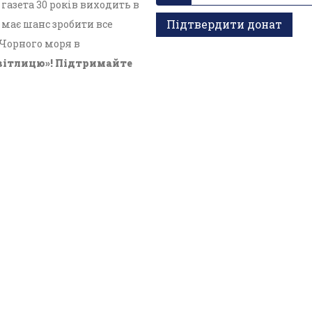
азета 30 років виходить в
Підтвердити донат
має шанс зробити все
 Чорного моря в
вітлицю»! Підтримайте
кти
ганізація «Кримський центр ділового та культурного
едіа - R30-05023.
ультимедійного контенту, що опублікований на сайті