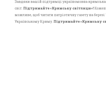
Завдяки вашій підтримці україномовна кримська г
світ.
Підтримайте «Кримську світлицю»!
Кожен 
можливе, щоб читати патріотичну газету на березі
Українському Криму.
Підтримайте «Кримську с
Український Крим!
Всі випуски
Наші автори
Передплата
Конта
© 2026 - "Кримська світлиця", онлайн-версія.
Суб'єкт у сфері друкованого медіа: «Громадська ор
співробітництва «Український дім»; ідентифікатор м
Усі права захищені. Використання інформації та м