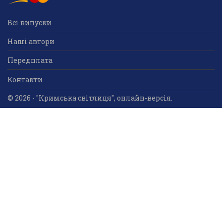
Всі випуски
Наші автори
Передплата
Контакти
© 2026 - "Кримська світлиця", онлайн-версія.
Суб'єкт у сфері друкованого медіа: «Громадська
організація «Кримський центр ділового та
культурного співробітництва «Український дім»;
ідентифікатор медіа - R30-05023.
Усі права захищені. Використання інформації та
мультимедійного контенту, що опублікований на сайті
друкованого медіа «Кримська світлиця» вітається.
Безкоштовне використання інформаційних матеріалів