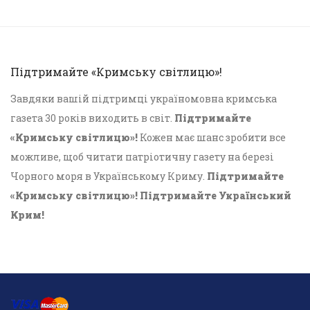
Підтримайте «Кримську світлицю»!
Завдяки вашій підтримці україномовна кримська
газета 30 років виходить в світ.
Підтримайте
«Кримську світлицю»!
Кожен має шанс зробити все
можливе, щоб читати патріотичну газету на березі
Чорного моря в Українському Криму.
Підтримайте
«Кримську світлицю»! Підтримайте Український
Крим!