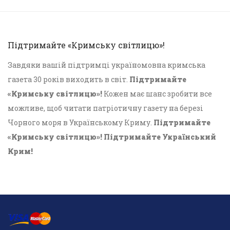
Підтримайте «Кримську світлицю»!
Завдяки вашій підтримці україномовна кримська
газета 30 років виходить в світ.
Підтримайте
«Кримську світлицю»!
Кожен має шанс зробити все
можливе, щоб читати патріотичну газету на березі
Чорного моря в Українському Криму.
Підтримайте
«Кримську світлицю»! Підтримайте Український
Крим!