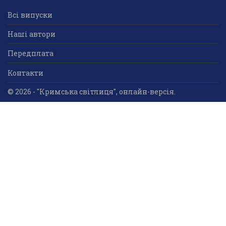
Всі випуски
Наші автори
Передплата
Контакти
© 2026 - "Кримська світлиця", онлайн-версія.
Суб'єкт у сфері друкованого медіа: «Громадська
організація «Кримський центр ділового та
культурного співробітництва «Український дім»;
ідентифікатор медіа - R30-05023.
Усі права захищені. Використання інформації та
мультимедійного контенту, що опублікований на сайті
друкованого медіа «Кримська світлиця» вітається.
Безкоштовне використання інформаційних матеріалів