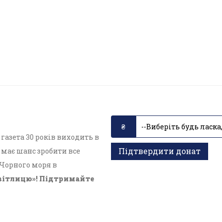
азета 30 років виходить в
Підтвердити донат
має шанс зробити все
 Чорного моря в
вітлицю»! Підтримайте