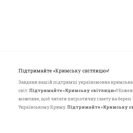
Підтримайте «Кримську світлицю»!
Завдяки вашій підтримці україномовна кримська г
світ.
Підтримайте «Кримську світлицю»!
Кожен 
можливе, щоб читати патріотичну газету на березі
Українському Криму.
Підтримайте «Кримську с
Український Крим!