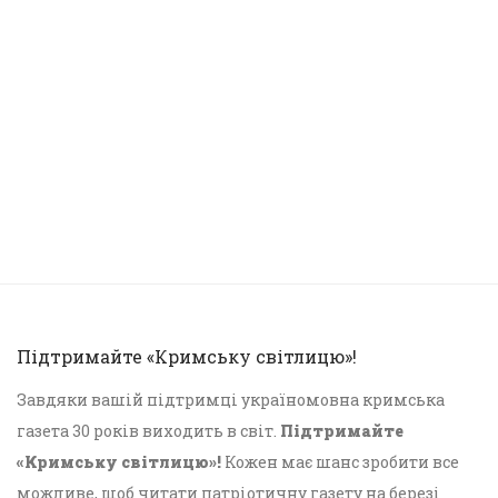
Підтримайте «Кримську світлицю»!
Завдяки вашій підтримці україномовна кримська
газета 30 років виходить в світ.
Підтримайте
«Кримську світлицю»!
Кожен має шанс зробити все
можливе, щоб читати патріотичну газету на березі