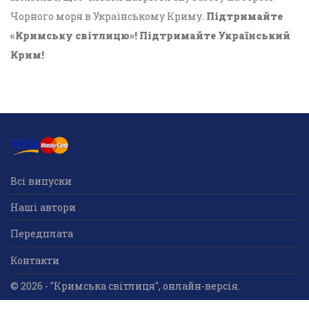
Чорного моря в Українському Криму.
Підтримайте
«Кримську світлицю»! Підтримайте Український
Крим!
Всі випуски
Наші автори
Передплата
Контакти
© 2026 - "Кримська світлиця", онлайн-версія.
Суб'єкт у сфері друкованого медіа: «Громадська