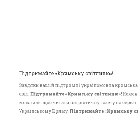
Підтримайте «Кримську світлицю»!
Завдяки вашій підтримці україномовна кримська г
світ.
Підтримайте «Кримську світлицю»!
Кожен 
можливе, щоб читати патріотичну газету на березі
Українському Криму.
Підтримайте «Кримську с
Український Крим!