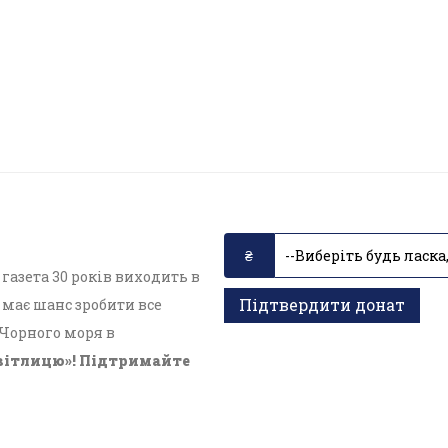
азета 30 років виходить в
Підтвердити донат
має шанс зробити все
 Чорного моря в
вітлицю»! Підтримайте