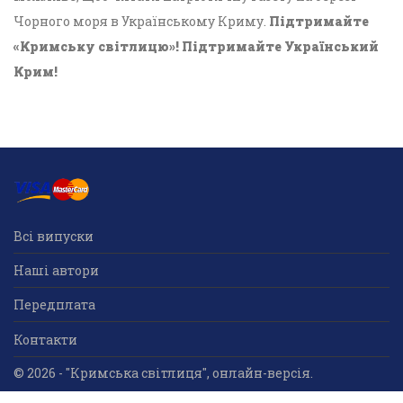
Чорного моря в Українському Криму.
Підтримайте
«Кримську світлицю»! Підтримайте Український
Крим!
Всі випуски
Наші автори
Передплата
Контакти
© 2026 - "Кримська світлиця", онлайн-версія.
Суб'єкт у сфері друкованого медіа: «Громадська