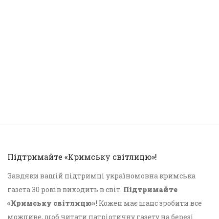
Підтримайте «Кримську світлицю»!
Завдяки вашій підтримці україномовна кримська
газета 30 років виходить в світ.
Підтримайте
«Кримську світлицю»!
Кожен має шанс зробити все
можливе, щоб читати патріотичну газету на березі