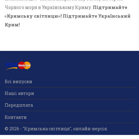
Чорного моря в Українському Криму.
Підтримайте
«Кримську світлицю»! Підтримайте Український
Крим!
Всі випуски
Наші автори
Передплата
Контакти
© 2026 - "Кримська світлиця", онлайн-версія.
Суб'єкт у сфері друкованого медіа: «Громадська