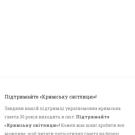
Підтримайте «Кримську світлицю»!
Завдяки вашій підтримці україномовна кримська
газета 30 років виходить в світ.
Підтримайте
«Кримську світлицю»!
Кожен має шанс зробити все
можливе, щоб читати патріотичну газету на березі