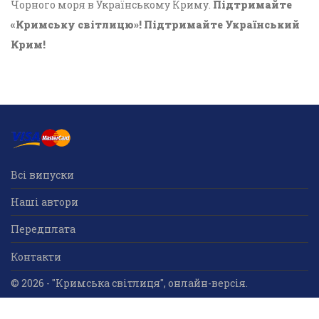
Чорного моря в Українському Криму.
Підтримайте
«Кримську світлицю»! Підтримайте Український
Крим!
Всі випуски
Наші автори
Передплата
Контакти
© 2026 - "Кримська світлиця", онлайн-версія.
Суб'єкт у сфері друкованого медіа: «Громадська