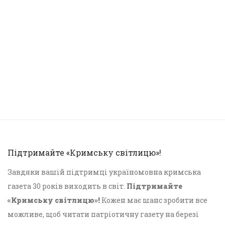
Підтримайте «Кримську світлицю»!
Завдяки вашій підтримці україномовна кримська
газета 30 років виходить в світ.
Підтримайте
«Кримську світлицю»!
Кожен має шанс зробити все
можливе, щоб читати патріотичну газету на березі