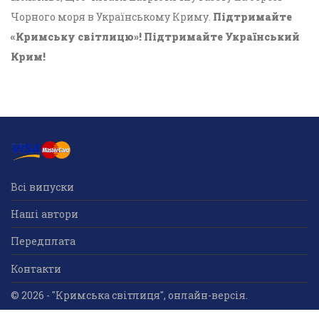
Чорного моря в Українському Криму.
Підтримайте
«Кримську світлицю»! Підтримайте Український
Крим!
Всі випуски
Наші автори
Передплата
Контакти
© 2026 - "Кримська світлиця", онлайн-версія.
Суб'єкт у сфері друкованого медіа: «Громадська