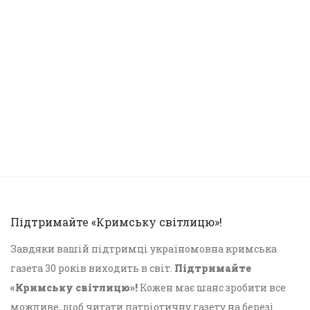
Підтримайте «Кримську світлицю»!
Завдяки вашій підтримці україномовна кримська
газета 30 років виходить в світ.
Підтримайте
«Кримську світлицю»!
Кожен має шанс зробити все
можливе, щоб читати патріотичну газету на березі