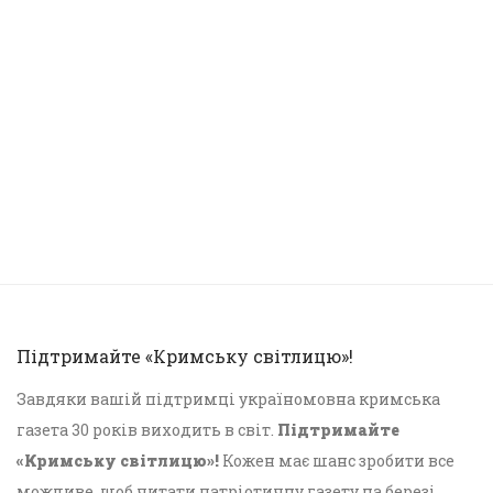
Підтримайте «Кримську світлицю»!
Завдяки вашій підтримці україномовна кримська
газета 30 років виходить в світ.
Підтримайте
«Кримську світлицю»!
Кожен має шанс зробити все
можливе, щоб читати патріотичну газету на березі