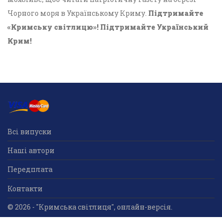
Чорного моря в Українському Криму.
Підтримайте
«Кримську світлицю»! Підтримайте Український
Крим!
Всі випуски
Наші автори
Передплата
Контакти
© 2026 - "Кримська світлиця", онлайн-версія.
Суб'єкт у сфері друкованого медіа: «Громадська