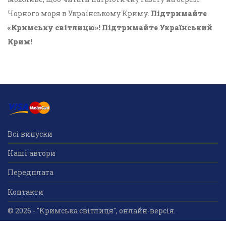
Чорного моря в Українському Криму.
Підтримайте
«Кримську світлицю»! Підтримайте Український
Крим!
Всі випуски
Наші автори
Передплата
Контакти
© 2026 - "Кримська світлиця", онлайн-версія.
Суб'єкт у сфері друкованого медіа: «Громадська