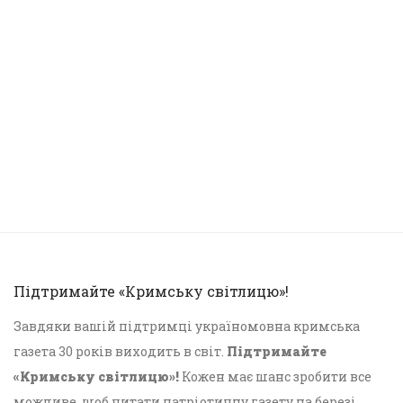
Підтримайте «Кримську світлицю»!
Завдяки вашій підтримці україномовна кримська
газета 30 років виходить в світ.
Підтримайте
«Кримську світлицю»!
Кожен має шанс зробити все
можливе, щоб читати патріотичну газету на березі