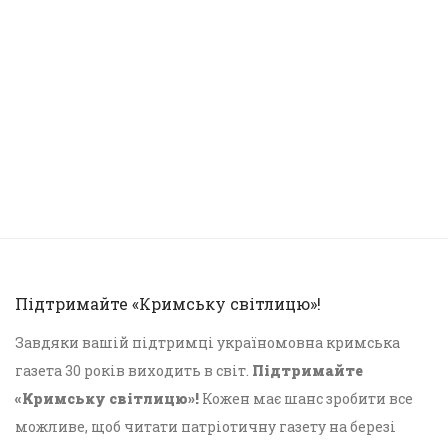
Підтримайте «Кримську світлицю»!
Завдяки вашій підтримці україномовна кримська
газета 30 років виходить в світ.
Підтримайте
«Кримську світлицю»!
Кожен має шанс зробити все
можливе, щоб читати патріотичну газету на березі