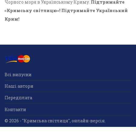
Чорного моря в Українському Криму.
Підтримайте
«Кримську світлицю»! Підтримайте Український
Крим!
Всі випуски
Наші автори
Передплата
Контакти
© 2026 - "Кримська світлиця", онлайн-версія.
Суб'єкт у сфері друкованого медіа: «Громадська