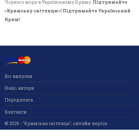
Чорного моря в Українському Криму.
Підтримайте
«Кримську світлицю»! Підтримайте Український
Крим!
Всі випуски
Наші автори
Передплата
Контакти
© 2026 - "Кримська світлиця", онлайн-версія.
Суб'єкт у сфері друкованого медіа: «Громадська