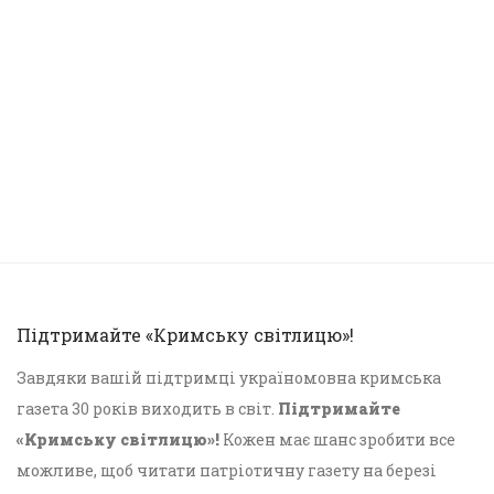
Підтримайте «Кримську світлицю»!
Завдяки вашій підтримці україномовна кримська
газета 30 років виходить в світ.
Підтримайте
«Кримську світлицю»!
Кожен має шанс зробити все
можливе, щоб читати патріотичну газету на березі