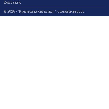
Контакти
© 2026 - "Кримська світлиця", онлайн-версія.
Суб'єкт у сфері друкованого медіа: «Громадська
організація «Кримський центр ділового та
культурного співробітництва «Український дім»;
ідентифікатор медіа - R30-05023.
Усі права захищені. Використання інформації та
мультимедійного контенту, що опублікований на сайті
друкованого медіа «Кримська світлиця» вітається.
Безкоштовне використання інформаційних матеріалів
дозволяється за умови обов’язкового гіперпосилання
на інформаційний ресурс «Кримська світлиця».