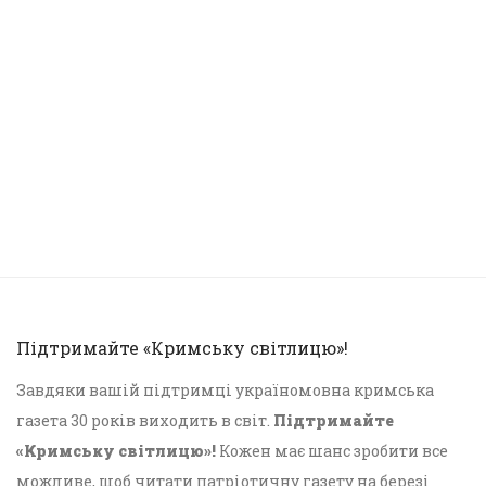
Підтримайте «Кримську світлицю»!
Завдяки вашій підтримці україномовна кримська
газета 30 років виходить в світ.
Підтримайте
«Кримську світлицю»!
Кожен має шанс зробити все
можливе, щоб читати патріотичну газету на березі