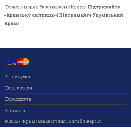
Чорного моря в Українському Криму.
Підтримайте
«Кримську світлицю»! Підтримайте Український
Крим!
Всі випуски
Наші автори
Передплата
Контакти
© 2026 - "Кримська світлиця", онлайн-версія.
Суб'єкт у сфері друкованого медіа: «Громадська