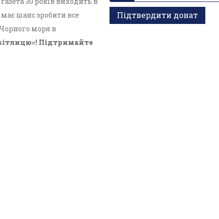
азета 30 років виходить в
Підтвердити донат
має шанс зробити все
 Чорного моря в
вітлицю»! Підтримайте
кти
ганізація «Кримський центр ділового та культурного
едіа - R30-05023.
ультимедійного контенту, що опублікований на сайті
. Безкоштовне використання інформаційних матеріалів