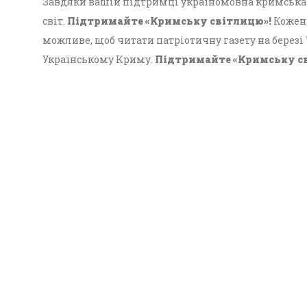
Завдяки вашій підтримці україномовна кримська г
світ.
Підтримайте «Кримську світлицю»!
Кожен 
можливе, щоб читати патріотичну газету на березі
Українському Криму.
Підтримайте «Кримську с
Український Крим!
Всі випуски
Наші автори
Передплата
Конта
© 2026 - "Кримська світлиця", онлайн-версія.
Суб'єкт у сфері друкованого медіа: «Громадська ор
співробітництва «Український дім»; ідентифікатор м
Усі права захищені. Використання інформації та м
друкованого медіа «Кримська світлиця» вітається