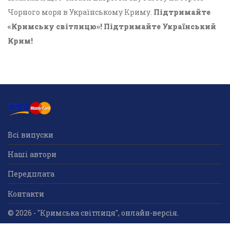
Чорного моря в Українському Криму.
Підтримайте
«Кримську світлицю»! Підтримайте Український
Крим!
Всі випуски
Наші автори
Передплата
Контакти
© 2026 - "Кримська світлиця", онлайн-версія.
Суб'єкт у сфері друкованого медіа: «Громадська