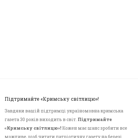
Підтримайте «Кримську світлицю»!
Завдяки вашій підтримці україномовна кримська
газета 30 років виходить в світ.
Підтримайте
«Кримську світлицю»!
Кожен має шанс зробити все
можливе, щоб читати патріотичну газету на березі