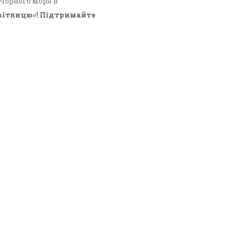
 Чорного моря в
вітлицю»! Підтримайте
кти
ганізація «Кримський центр ділового та культурного
едіа - R30-05023.
ультимедійного контенту, що опублікований на сайті
. Безкоштовне використання інформаційних матеріалів
ня на інформаційний ресурс «Кримська світлиця».