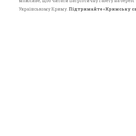
можливе, щоб читати патріотичну газету на березі
Українському Криму.
Підтримайте «Кримську с
Український Крим!
Всі випуски
Наші автори
Передплата
Конта
© 2026 - "Кримська світлиця", онлайн-версія.
Суб'єкт у сфері друкованого медіа: «Громадська ор
співробітництва «Український дім»; ідентифікатор м
Усі права захищені. Використання інформації та м
друкованого медіа «Кримська світлиця» вітається
дозволяється за умови обов’язкового гіперпосилан