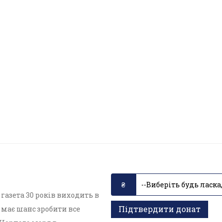
азета 30 років виходить в
Підтвердити донат
має шанс зробити все