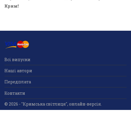
Крим!
Всі випуски
Наші автори
Передплата
Контакти
© 2026 - "Кримська світлиця", онлайн-версія.
Суб'єкт у сфері друкованого медіа: «Громадська
організація «Кримський центр ділового та
культурного співробітництва «Український дім»;