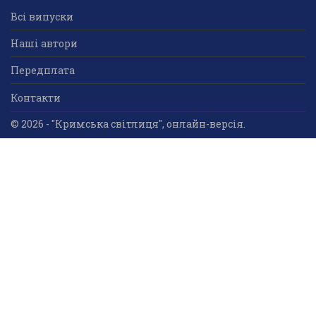
Всі випуски
Наші автори
Передплата
Контакти
© 2026 - "Кримська світлиця", онлайн-версія.
Суб'єкт у сфері друкованого медіа: «Громадська
організація «Кримський центр ділового та
культурного співробітництва «Український дім»;
ідентифікатор медіа - R30-05023.
Усі права захищені. Використання інформації та
мультимедійного контенту, що опублікований на сайті
друкованого медіа «Кримська світлиця» вітається.
Безкоштовне використання інформаційних матеріалів
дозволяється за умови обов’язкового гіперпосилання