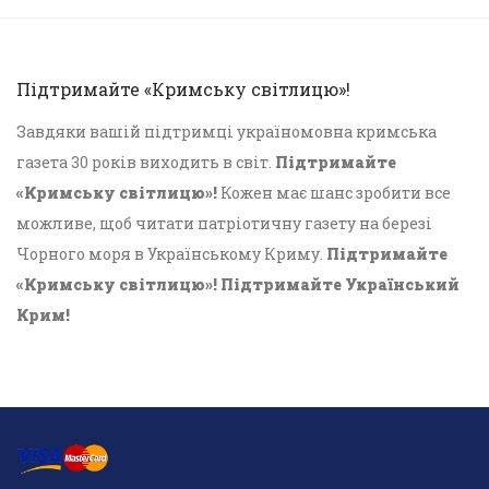
Підтримайте «Кримську світлицю»!
Завдяки вашій підтримці україномовна кримська
газета 30 років виходить в світ.
Підтримайте
«Кримську світлицю»!
Кожен має шанс зробити все
можливе, щоб читати патріотичну газету на березі
Чорного моря в Українському Криму.
Підтримайте
«Кримську світлицю»! Підтримайте Український
Крим!