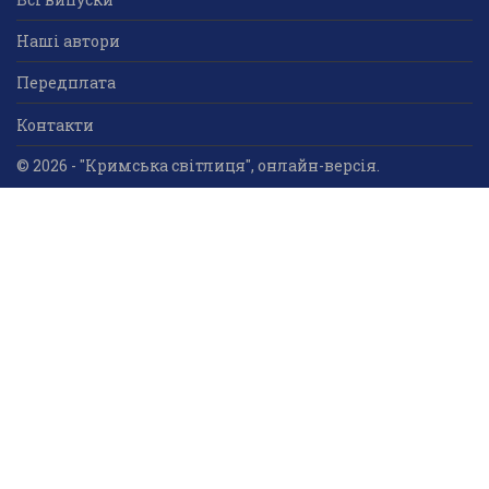
Наші автори
Передплата
Контакти
© 2026 - "Кримська світлиця", онлайн-версія.
Суб'єкт у сфері друкованого медіа: «Громадська
організація «Кримський центр ділового та
культурного співробітництва «Український дім»;
ідентифікатор медіа - R30-05023.
Усі права захищені. Використання інформації та
мультимедійного контенту, що опублікований на сайті
друкованого медіа «Кримська світлиця» вітається.
Безкоштовне використання інформаційних матеріалів
дозволяється за умови обов’язкового гіперпосилання