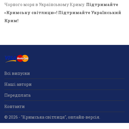
Чорного моря в Українському Криму.
Підтримайте
«Кримську світлицю»! Підтримайте Український
Крим!
Всі випуски
Наші автори
Передплата
Контакти
© 2026 - "Кримська світлиця", онлайн-версія.
Суб'єкт у сфері друкованого медіа: «Громадська