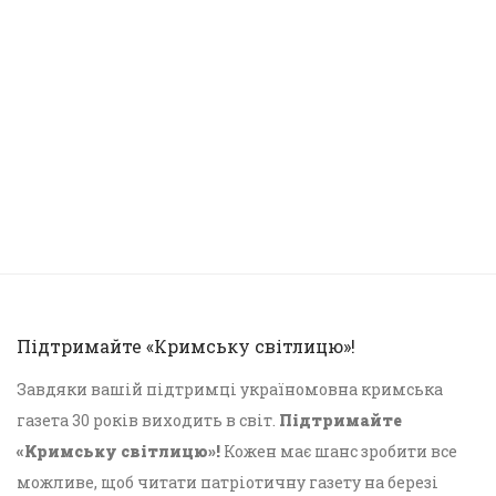
Підтримайте «Кримську світлицю»!
Завдяки вашій підтримці україномовна кримська
газета 30 років виходить в світ.
Підтримайте
«Кримську світлицю»!
Кожен має шанс зробити все
можливе, щоб читати патріотичну газету на березі