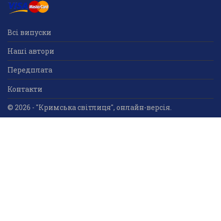
Всі випуски
Наші автори
Передплата
Контакти
© 2026 - "Кримська світлиця", онлайн-версія.
Суб'єкт у сфері друкованого медіа: «Громадська
організація «Кримський центр ділового та
культурного співробітництва «Український дім»;
ідентифікатор медіа - R30-05023.
Усі права захищені. Використання інформації та
мультимедійного контенту, що опублікований на сайті
друкованого медіа «Кримська світлиця» вітається.