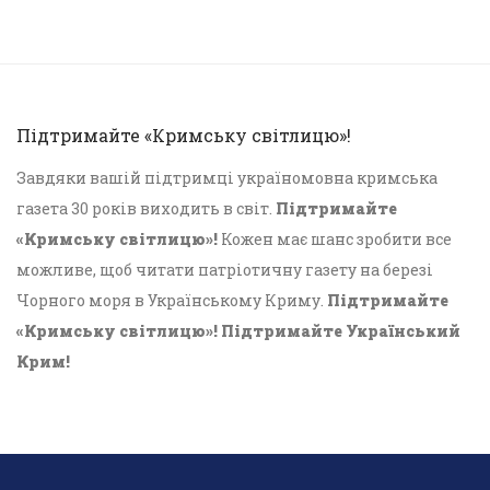
Підтримайте «Кримську світлицю»!
Завдяки вашій підтримці україномовна кримська
газета 30 років виходить в світ.
Підтримайте
«Кримську світлицю»!
Кожен має шанс зробити все
можливе, щоб читати патріотичну газету на березі
Чорного моря в Українському Криму.
Підтримайте
«Кримську світлицю»! Підтримайте Український
Крим!